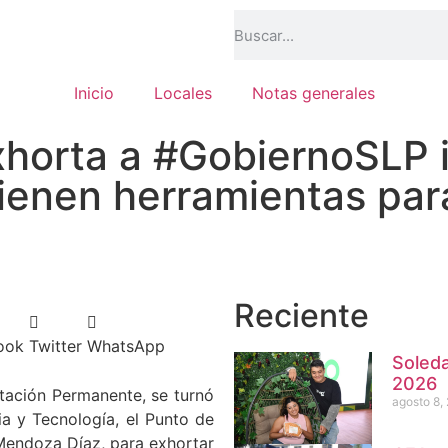
Inicio
Locales
Notas generales
horta a #GobiernoSLP 
ienen herramientas para
Reciente
ook
Twitter
WhatsApp
Soleda
2026
utación Permanente, se turnó
agosto 8,
ia y Tecnología, el Punto de
Mendoza Díaz, para exhortar