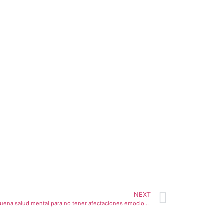
NEXT
#DIFMatehuala es importante mantener buena salud mental para no tener afectaciones emocionales