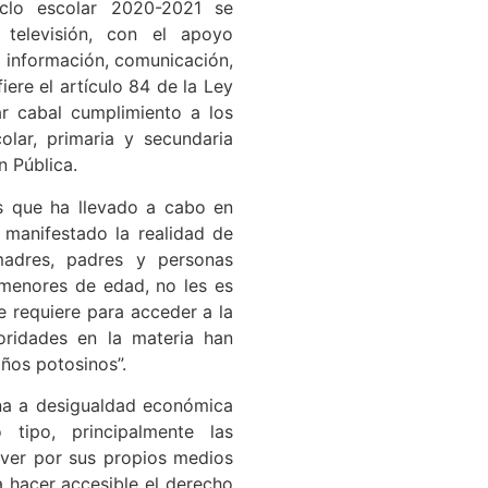
iclo escolar 2020-2021 se
 televisión, con el apoyo
a información, comunicación,
iere el artículo 84 de la Ley
ar cabal cumplimiento a los
lar, primaria y secundaria
n Pública.
s que ha llevado a cabo en
 manifestado la realidad de
madres, padres y personas
 menores de edad, no les es
e requiere para acceder a la
oridades en la materia han
iños potosinos”.
una a desigualdad económica
tipo, principalmente las
lver por sus propios medios
 hacer accesible el derecho