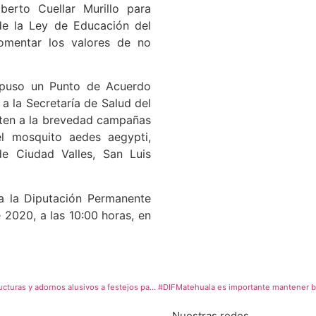
lberto Cuellar Murillo para
 de la Ley de Educación del
omentar los valores de no
opuso un Punto de Acuerdo
a la Secretaría de Salud del
nten a la brevedad campañas
l mosquito aedes aegypti,
de Ciudad Valles, San Luis
 a la Diputación Permanente
 2020, a las 10:00 horas, en
Dirección de Servicios Municipales de #SGS colocó estructuras y adornos alusivos a festejos patrios en el exterior de la presidencia municipal
Nuestras redes