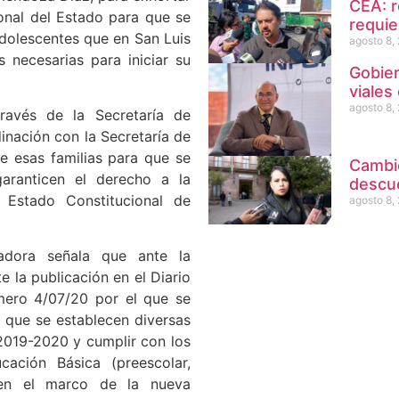
CEA: r
onal del Estado para que se
requie
adolescentes que en San Luis
agosto 8,
 necesarias para iniciar su
Gobier
viales
agosto 8,
ravés de la Secretaría de
nación con la Secretaría de
e esas familias para que se
Cambio
aranticen el derecho a la
descu
Estado Constitucional de
agosto 8,
ladora señala que ante la
 la publicación en el Diario
mero 4/07/20 por el que se
 que se establecen diversas
 2019-2020 y cumplir con los
ación Básica (preescolar,
 en el marco de la nueva