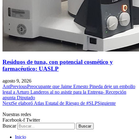
Residuos de tuna, con potencial cosmético y
farmacéutico: UASLP
agosto 9, 2026
Ant
Previous
Preocupante que Jaime Ernesto Pineda deje un embollo
legal a Arturo Landeros al no asistir para la Entrega- Recepción
apunta Diputado
Next
Se elaboró Atlas Estatal de Riesgo de #SLP
Siguiente
Nuestras redes
Facebook-f
Twitter
Buscar
Buscar
Inicio