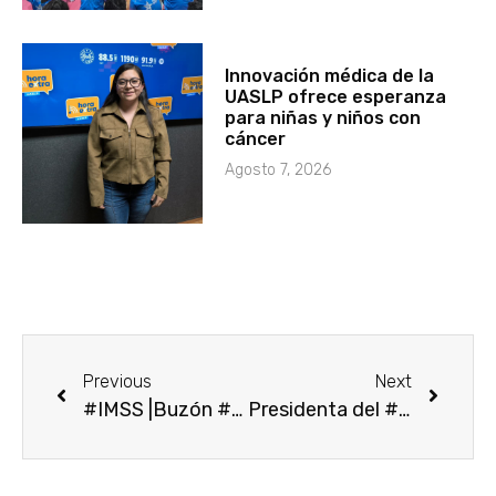
Innovación médica de la
UASLP ofrece esperanza
para niñas y niños con
cáncer
Agosto 7, 2026
Previous
Next
#IMSS |Buzón #IMSS Para agilizar y brindar transparencia en tramites afiliatorios
Presidenta del #DIFMunicipalSGS Ruth González de Gallardo señaló que UBR se atienden personas con lesiones que requieran rehabilitación