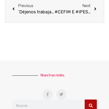
Previous
Next
‘Déjenos trabajar’, exigen antreros
#CEFIM E #IPESAD #SLP ofrecen fondos de becas por 21 MDP
Nuestras redes