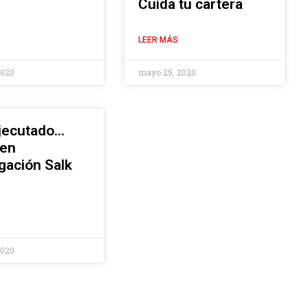
Cuida tu cartera
LEER MÁS
2020
mayo 25, 2020
ejecutado…
 en
gación Salk
2020