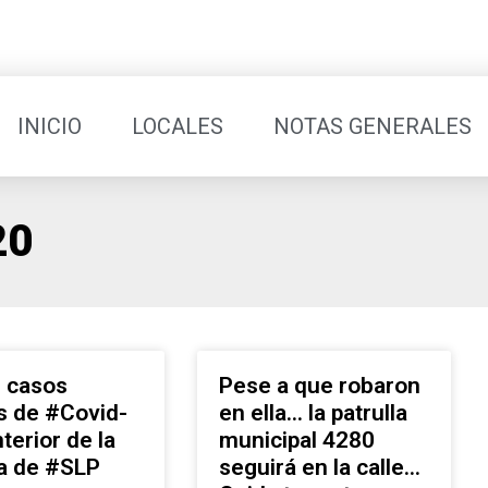
INICIO
LOCALES
NOTAS GENERALES
20
 casos
Pese a que robaron
s de #Covid-
en ella… la patrulla
nterior de la
municipal 4280
ía de #SLP
seguirá en la calle…